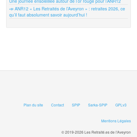
Une journée ensoleillée autour de l’or rouge pour l’ANR12
📣 ANR12 « Les Retraités de l’Aveyron » : retraites 2026, ce
qu’il faut absolument savoir aujourd’hui !
Plan du site
Contact
SPIP
Sarka-SPIP
GPLv3
Mentions Légales
© 2019-2026 Les Retraité.es de l’Aveyron