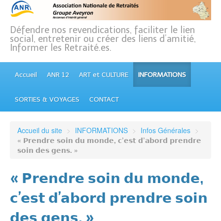
Défendre nos revendications, faciliter le lien
social, entretenir ou créer des liens d’amitié,
Informer les Retraité.es.
Accueil
ANR 12
ART et CULTURE
INFORMATIONS
SORTIES & VOYAGES
CONTACT
Accueil du site
>
INFORMATIONS
>
Infos Générales
>
« 𝗣𝗿𝗲𝗻𝗱𝗿𝗲 𝘀𝗼𝗶𝗻 𝗱𝘂 𝗺𝗼𝗻𝗱𝗲, 𝗰’𝗲𝘀𝘁 𝗱’𝗮𝗯𝗼𝗿𝗱 𝗽𝗿𝗲𝗻𝗱𝗿𝗲
𝘀𝗼𝗶𝗻 𝗱𝗲𝘀 𝗴𝗲𝗻𝘀. »
« 𝗣𝗿𝗲𝗻𝗱𝗿𝗲 𝘀𝗼𝗶𝗻 𝗱𝘂 𝗺𝗼𝗻𝗱𝗲,
𝗰’𝗲𝘀𝘁 𝗱’𝗮𝗯𝗼𝗿𝗱 𝗽𝗿𝗲𝗻𝗱𝗿𝗲 𝘀𝗼𝗶𝗻
𝗱𝗲𝘀 𝗴𝗲𝗻𝘀. »