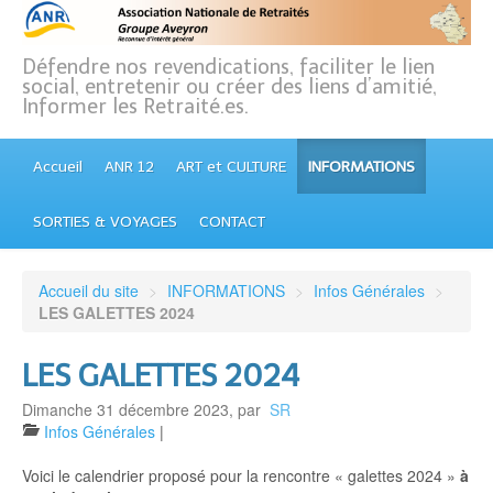
Défendre nos revendications, faciliter le lien
social, entretenir ou créer des liens d’amitié,
Informer les Retraité.es.
Accueil
ANR 12
ART et CULTURE
INFORMATIONS
SORTIES & VOYAGES
CONTACT
Accueil du site
>
INFORMATIONS
>
Infos Générales
>
LES GALETTES 2024
LES GALETTES 2024
Dimanche 31 décembre 2023
,
par
SR
Infos Générales
|
Voici le calendrier proposé pour la rencontre « galettes 2024 »
à