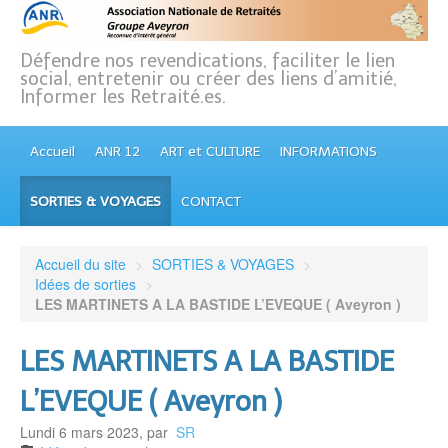
Défendre nos revendications, faciliter le lien
social, entretenir ou créer des liens d’amitié,
Informer les Retraité.es.
Accueil
ANR 12
ART et CULTURE
INFORMATIONS
SORTIES & VOYAGES
CONTACT
Accueil du site
>
SORTIES & VOYAGES
>
Idées de sorties
>
LES MARTINETS A LA BASTIDE L’EVEQUE ( Aveyron )
LES MARTINETS A LA BASTIDE
L’EVEQUE ( Aveyron )
Lundi 6 mars 2023
,
par
SR